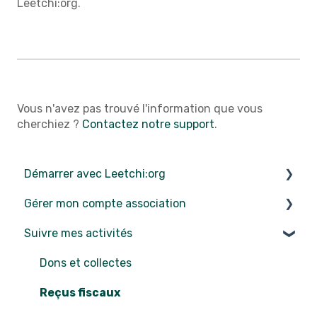
Leetchi:org.
Vous n'avez pas trouvé l'information que vous
cherchiez ?
Contactez notre support
.
Démarrer avec Leetchi:org
Gérer mon compte association
Commencer sur Leetchi:org
Suivre mes activités
Inscription sur Stripe
Compte et connexion
Contenus
Dons et collectes
Données
Reçus fiscaux